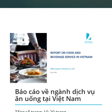
Báo cáo về ngành dịch vụ
ăn uống tại Việt Nam
ĐĂNG KÝ NHẬN BẢN TIN
Tổng số trang: 10-20 trang