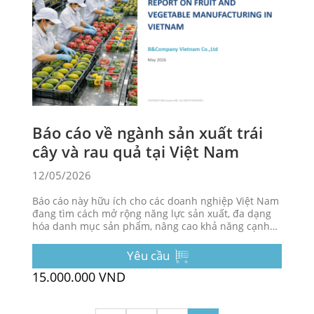
Báo cáo về ngành sản xuất trái
cây và rau quả tại Việt Nam
12/05/2026
Báo cáo này hữu ích cho các doanh nghiệp Việt Nam
đang tìm cách mở rộng năng lực sản xuất, đa dạng
hóa danh mục sản phẩm, nâng cao khả năng cạnh
tranh xuất khẩu, xác định đối tác tiềm năng hoặc
hiểu rõ hơn về bối cảnh cạnh tranh của ngành chế
Yêu cầu
biến rau quả tại Việt Nam.
15.000.000 VND