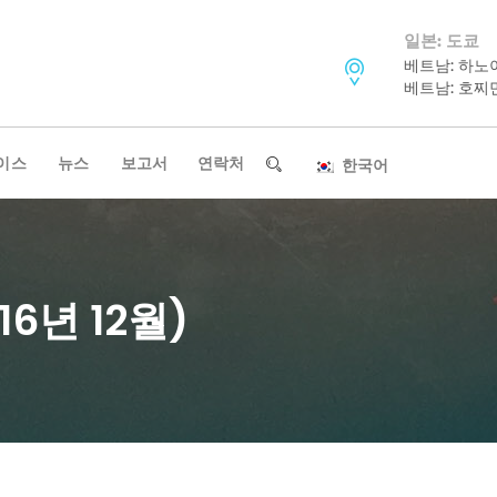
일본: 도쿄
베트남: 하노
베트남: 호찌
이스
뉴스
보고서
연락처
한국어
6년 12월)