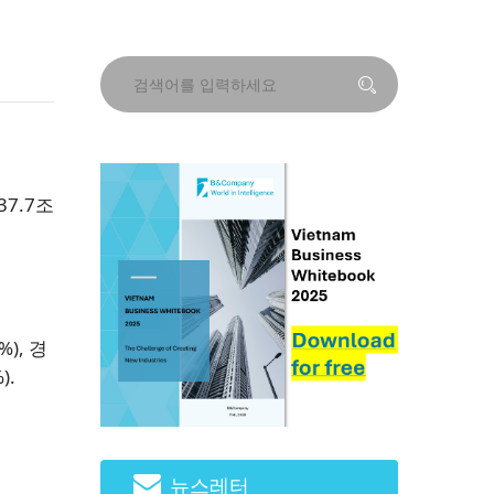
37.7조
%), 경
).
뉴스레터