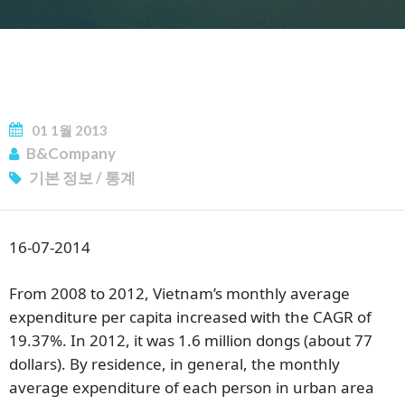
01
1월
2013
B&Company
뉴스레터 구독
기본 정보
/
통계
16-07-2014
From 2008 to 2012, Vietnam’s monthly average
expenditure per capita increased with the CAGR of
19.37%. In 2012, it was 1.6 million dongs (about 77
dollars). By residence, in general, the monthly
average expenditure of each person in urban area