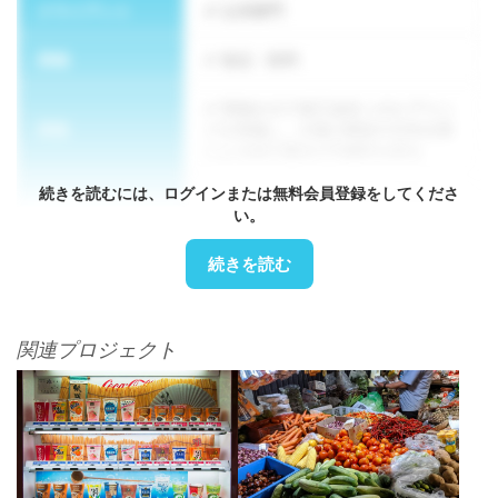
クライアント
公共部門
業種
食品・飲料
現地ホタテ加工会社へのヒアリン
実装
グを実施し、今後の商談や日本企業
による加工委託の可能性を探る
続きを読むには、ログインまたは無料会員登録をしてくださ
方法論
リストアップして会議を手配する
い。
続きを読む
関連プロジェクト