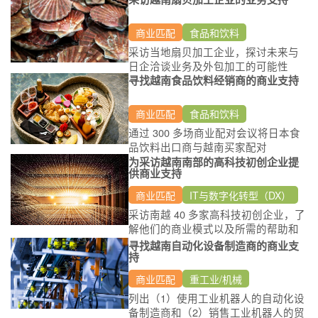
商业匹配
食品和饮料
采访当地扇贝加工企业，探讨未来与
日企洽谈业务及外包加工的可能性
寻找越南食品饮料经销商的商业支持
商业匹配
食品和饮料
通过 300 多场商业配对会议将日本食
品饮料出口商与越南买家配对
为采访越南南部的高科技初创企业提
供商业支持
商业匹配
IT与数字化转型（DX）
采访南越 40 多家高科技初创企业，了
解他们的商业模式以及所需的帮助和
合作
寻找越南自动化设备制造商的商业支
持
商业匹配
重工业/机械
列出（1）使用工业机器人的自动化设
备制造商和（2）销售工业机器人的贸