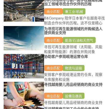
加工领域寻找合作伙伴的历程
商业匹配
重工业/机械
B&Company 陪伴日本客户在越南寻找
制造合作伙伴的历程。这不仅是精心
准备的会议和日程安排的故事，也是
为寻找可再生能源领域的并购候选人
探索越南市场和文化独特之处的旅
提供商业支持
程。
商业匹配
能源/石油和天然气
寻找可再生能源领域（太阳能、风能
和废弃物能源）的潜在并购对象
协助客户参观岘港运营仓库
商业匹配
物流与运输
安排客户参观岘港运营的仓库，观察
仓库服务和设施
寻找越南婴儿用品经销商的商业支持
商业匹配
設備及器具
寻找越南婴儿用品经销商的商业支持
采访越南扇贝加工企业的业务支持