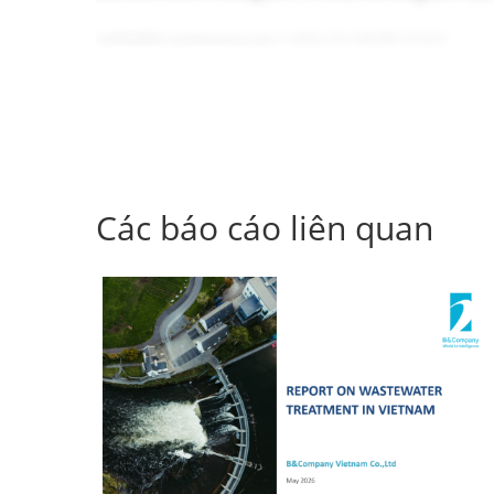
info@b-company.jp
(+84) 24 3978 5165
Các báo cáo liên quan