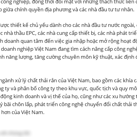
i công nghiệp, đồng thời đối mặt với những thách thức liên
ợp giữa chính quyền địa phương và các nhà đầu tư tư nhân.
ược thiết kế chủ yếu dành cho các nhà đầu tư nước ngoài, các
 nhà thầu EPC, các nhà cung cấp thiết bị, các nhà phát triể
nh doanh quan tâm đến việc gia nhập hoặc mở rộng hoạt độn
 doanh nghiệp Việt Nam đang tìm cách nâng cấp công nghệ x
ành năng lượng, tăng cường chuyên môn kỹ thuật, xác định 
ngành xử lý chất thải rắn của Việt Nam, bao gồm các khía 
công ty và phân bố công ty theo khu vực, quốc tịch và quy 
 động kinh doanh và vị thế của họ, cũng như các xu hướng t
n lý bãi chôn lấp, phát triển công nghệ chuyển đổi chất thải
n hơn của Việt Nam.
với chúng tôi: