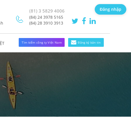
Đăng nhập
(81) 3 5829 4006
(84) 24 3978 5165
nh
(84) 28 3910 3913
Tìm kiếm công ty Việt Nam
Đăng ký bản tin
ỆT