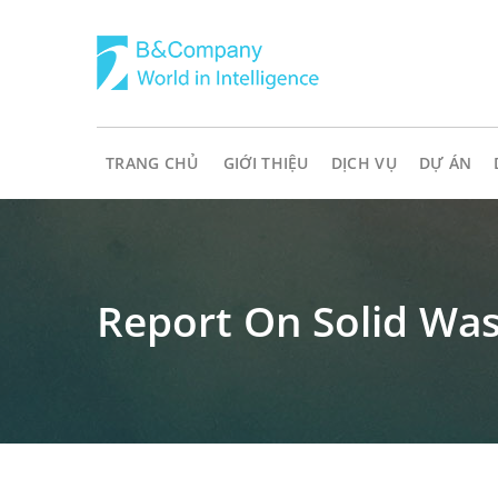
TRANG CHỦ
GIỚI THIỆU
DỊCH VỤ
DỰ ÁN
Report On Solid Wa