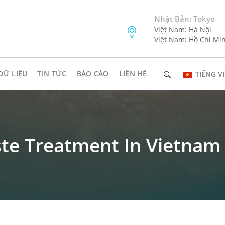
Nhật Bản: Tokyo
Việt Nam: Hà Nội
Việt Nam: Hồ Chí Mi
DỮ LIỆU
TIN TỨC
BÁO CÁO
LIÊN HỆ
TIẾNG VI
ste Treatment In Vietnam
ĐĂNG KÝ NHẬN BẢN TIN