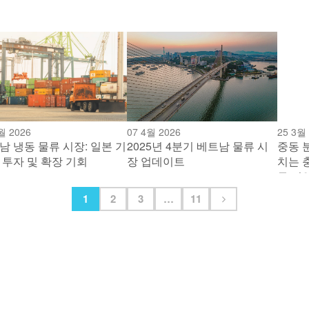
월 2026
07 4월 2026
25 3월
남 냉동 물류 시장: 일본 기
2025년 4분기 베트남 물류 시
중동 
 투자 및 확장 기회
장 업데이트
치는 
류 기
점
1
2
3
…
11