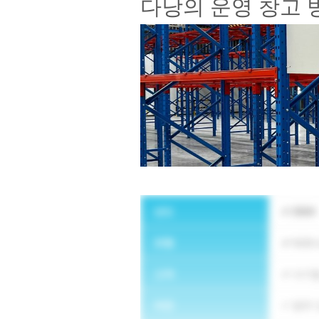
다낭의 운영 창고 
년도
2024
유형
비즈
고객
사기
부문
물류 