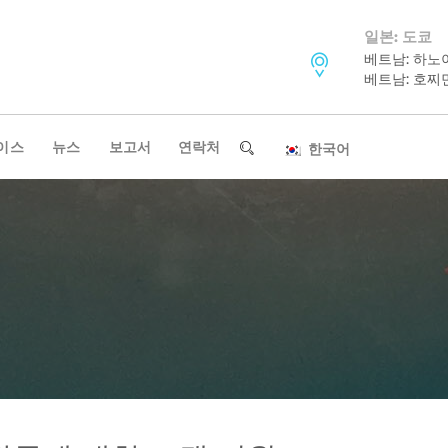
일본: 도쿄
베트남: 하노
베트남: 호찌
이스
뉴스
보고서
연락처
한국어
뉴스레터 구독