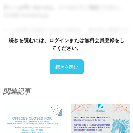
詳しいお問い合わせは、メールにてご連絡ください。
info@b-company.jp
* この記事の情報を引用する場合は、著作権を尊重する
ため、出典と元の記事へのリンクを明記してくださ
続きを読むには、ログインまたは無料会員登録をし
い。.
てください。
B&カンパニー
続きを読む
2008年よりベトナムで市場調査を専門とする初の日本
企業として、業界レポート、業界インタビュー、消費
者調査、ビジネスマッチングなど、幅広いサービスを
関連記事
提供しています。さらに、ベトナム国内の90万社以上
の企業を網羅したデータベースを構築し、パートナー
企業の探索や市場分析にご活用いただけるようになり
ました。.
ご不明な点がございましたら、お気軽にお問い合わせ