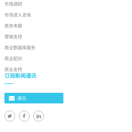
市场调研
いる国はアメリカで
す。输出额は约58亿米
市场进入咨询
ドルで、総额输出の
商务考察
18％を占めています。
营销支持
ベトナムは世界の他の
すべての国と比较して
商业数据库服务
最しく中国から商品を
商业配对
输入しています。その
価値は78亿米ドルで、
商业支持
订阅新闻通讯
世界の総输入额の最大
24％を占めています。
出典：総合統計局。 本
通讯
文所含信息和声明（包
括任何意见表达）均基
于可靠来源，但对其准
确性、完整性或正确性
不作保证。