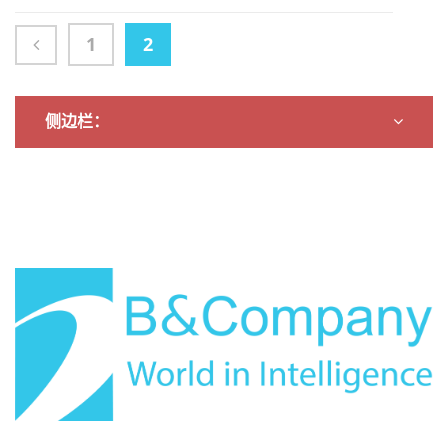
2012 年出口量的
、输出额は输入额より
CARG 仅为 7.5%。同
もはるかに高い（输出
1
2
样，进口额增长率是出
额は世界のすべての国
口额增长率的 2.7 倍
への输出の18％を占
め、その输入の割合は
侧边栏：
7.4％である）。それ
らの国の中で、ドイツ
は输出と输入の両方の
点で他の国から际立っ
ています。ベトナムの
ドイツへの输出は10亿
米ドルを超え、ヨーロ
パ诸国への総输出の
22％を占めています。
同时、その输入は6亿
2200万米ドルを超
え、ヨーロパからの総