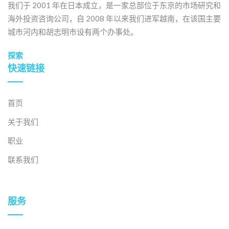
输入の25.4％を占めて
我们于 2001 年在日本成立，是一家总部位于东京的市场研究和
います。 ヨーロパとは
海外投资咨询公司，自 2008 年以来我们进军越南，在该国主要
対照的に、ベトナムは
城市河内和胡志明市设有两个办事处。
asean诸国への输出よ
りもasean诸国からの
探索
快速链接
输入である。输入额は
世界各地からの総输入
额の20.2％に过ぎませ
首页
んが、输出额の约1.3
倍です。输出面では、
关于我们
マreーシiaが10亿米ド
职业
ル（ASEANの输出额の
联系我们
24％）を超えており、
输入额はタイから17亿
米ドルであり、ASEAN
服务
の総输入额の26％を占
めています。 ベトナム
が最も商品を输出して