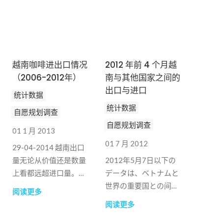
越南咖啡进出口情况
2012 年前 4 个月越
（2006-2012年）
南与其他国家之间的
出口与进口
统计数据
统计数据
自愿规划调查
自愿规划调查
01 1 月 2013
01 7 月 2012
29-04-2014 越南出口
量无论从价值还是数量
2012年5月7日以下の
上看都远超进口量。然
データは、ベトナムと
而，2012 年越南进口
世界の重要国との间の
阅读更多
量比 2006 年高出约 9
贸易收支を示していま
阅读更多
倍，而 2006 年至
す。ヨーロパ诸国では​​