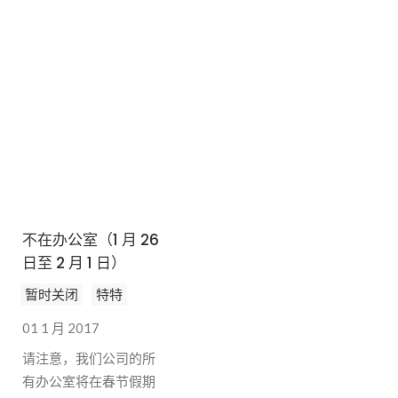
B&Company Inc.，
B&Company Inc.，= ...
====================================================
如有其他疑问，请通过
电子邮件与我们联系：
info@b-company.jp
不在办公室（1 月 26
日至 2 月 1 日）
暂时关闭
特特
01 1 月 2017
请注意，我们公司的所
有办公室将在春节假期