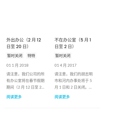
info@b-company.jp
电子邮件与我们联系：
info@b-company.jp
外出办公（2 月 12
不在办公室（5 月 1
日至 20 日）
日至 2 日）
暂时关闭
特特
暂时关闭
01 1 月 2018
01 4 月 2017
请注意，我们公司的所
请注意，我们的胡志明
有办公室将在春节假期
市和河内办事处将于 5
期间（2 月 12 日至 2
月 1 日和 2 日关闭。
月 20 日）关闭。我们
（越南国庆节）我们将
阅读更多
阅读更多
将于 2018 年 2 月 21
于 5 月 3 日照常上班。
日重新开业。我们感谢
我们感谢您的支持与合
您的支持和合作。谢谢
作。感谢您的理解。