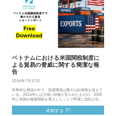
ベトナムにおける米国関税制度に
よる貿易の脅威に関する簡潔な報
告
2026年7月27日
世界的な潮流の中で、貿易環境は重大な転換期を迎えて
いる。2024年には力強い回復が見られたものの、2025
年に米国が報復関税を導入したことで即座に混乱が生
じ、輸出主導型経済の構造的な脆弱性が露呈した。.
依頼する