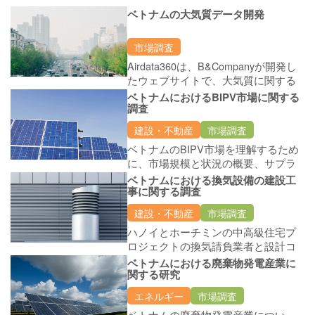
ベトナムの大気質データ開発
市場調査
Airdata360は、B&Companyが開発し
たウェブサイトで、大気質に関する
包括的な情報を提供することを目的
ベトナムにおけるBIPV市場に関する
としています。主な目的は、一般の
調査
人々を啓蒙し、大気汚染に関する意
建設・不動産
市場調査
識を高め、より健康的な生活環境を
ベトナムのBIPV市場を理解するため
促進することです。
に、市場規模と状況の概要、サプラ
イチェーン、主要プレーヤー、潜在
ベトナムにおける換気設備の建設工
的なパートナー、製品、関連規制な
事に関する調査
ど、デスクリサーチと主要な関係者
建設・不動産
市場調査
への詳細なインタビューを実施しま
ハノイとホーチミンの中高級住宅プ
す。
ロジェクトの換気請負業者と設計コ
ンサルタントへのインタビュー。ク
ベトナムにおける廃棄物発電産業に
ライアントの建設現場訪問を手配し
関する研究
ます。
エネルギー
市場調査
ベトナムの廃棄物発電産業につい