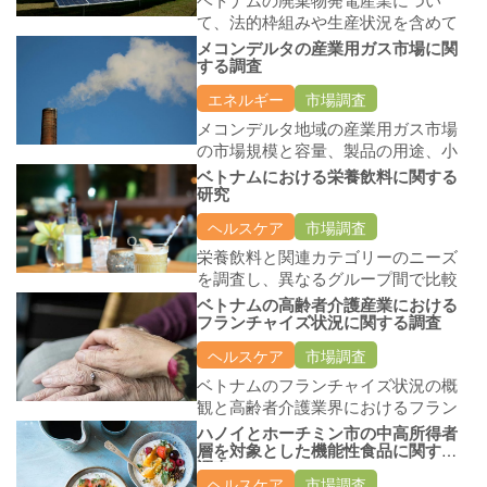
て、法的枠組みや生産状況を含めて
調査する
メコンデルタの産業用ガス市場に関
する調査
エネルギー
市場調査
メコンデルタ地域の産業用ガス市場
の市場規模と容量、製品の用途、小
売価格、流通状況など、市場状況を
ベトナムにおける栄養飲料に関する
調査します。
研究
ヘルスケア
市場調査
栄養飲料と関連カテゴリーのニーズ
を調査し、異なるグループ間で比較
し、クライアントブランドと他のブ
ベトナムの高齢者介護産業における
ランドの競争力を評価します。
フランチャイズ状況に関する調査
ヘルスケア
市場調査
ベトナムのフランチャイズ状況の概
観と高齢者介護業界におけるフラン
チャイズの潜在的候補の調査
ハノイとホーチミン市の中高所得者
層を対象とした機能性食品に関する
調査
ヘルスケア
市場調査