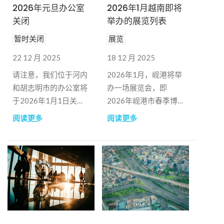
2026年元旦办公室
2026年1月越南即将
关闭
举办的展览列表
暂时关闭
展览
22 12 月 2025
18 12 月 2025
请注意，我们位于河内
2026年1月，岘港将举
和胡志明市的办公室将
办一场展览会，即
于2026年1月1日关
2026年岘港市春季博
闭。
览会。该活动将展出当
阅读更多
阅读更多
地特色产品，包括传统
春节商品、OCOP产
品、手工艺品和礼品、
加工食品和饮料、电子
产品和家用电器、时尚
配饰和化妆品，以及当
地美食和民间游戏，旨
在促进贸易和文化交