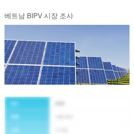
베트남 BIPV 시장 조사
뉴스레터 구독
년도
2022
유형
시장 조사
고객
사기업