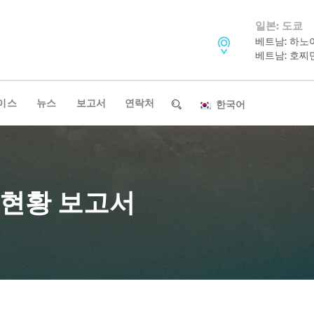
일본: 도쿄
베트남: 하노
베트남: 호찌
이스
뉴스
보고서
연락처
한국어
 현황 보고서
뉴스레터 구독