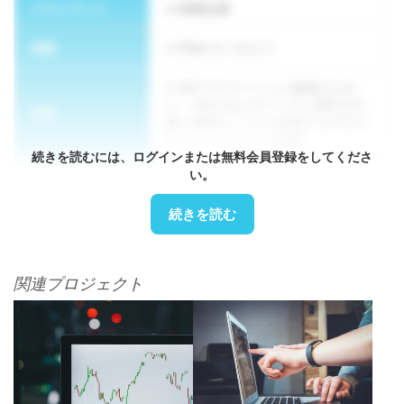
クライアント
民間企業
業種
IT&テクノロジー
AIアプリケーション開発のため
に、150人以上のベトナム国民を対
実装
象に筆跡サンプルを収集する中央ロ
ケーションテストを実施
続きを読むには、ログインまたは無料会員登録をしてくださ
い。
方法論
CLTS
続きを読む
関連プロジェクト