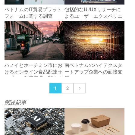
ベトナムのIT貿易プラット
包括的なUI/UXリサーチに
フォームに関する調査
よるユーザーエクスペリエ
ンスの向上
ハノイとホーチミン市にお
南ベトナムのハイテクスタ
けるオンライン食品配達サ
ートアップ企業への面接支
ービスの利用習慣に関する
援
調査
1
2
関連記事