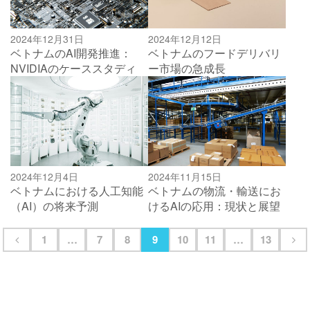
2024年12月31日
2024年12月12日
ベトナムのAI開発推進：
ベトナムのフードデリバリ
NVIDIAのケーススタディ
ー市場の急成長
2024年12月4日
2024年11月15日
ベトナムにおける人工知能
ベトナムの物流・輸送にお
（AI）の将来予測
けるAIの応用：現状と展望
1
…
7
8
9
10
11
…
13